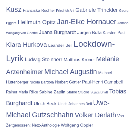
Kusz
Gabriele Trinckler
Franziska Röchter
Friedrich Ani
Georg
Jan-Eike Hornauer
Hellmuth Opitz
Eggers
Johann
Juana Burghardt
Jürgen Bulla
Karsten Paul
Wolfgang von Goethe
Lockdown-
Klara Hurkova
Leander Beil
Lyrik
Melanie
Ludwig Steinherr
Matthias Kröner
Michael Augustin
Arzenheimer
Michael
Paul-Henri Campbell
Hüttenberger
Nicola Bardola
Norbert Göttler
Tobias
Rainer Maria Rilke
Sabine Zaplin
Starke Stücke
Sujata Bhatt
Uwe-
Burghardt
Ulrich Beck
Ulrich Johannes Beil
Michael Gutzschhahn
Volker Derlath
Von
Wolfgang Oppler
Zeitgenossen: Netz-Anthologie