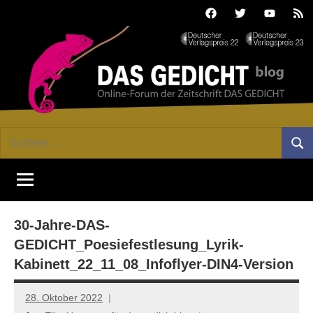
Zum
Facebook
Twitter
Youtube
Fee
Inhalt
springen
DAS
Online-
Suchen
Forum
Such
GEDICHT
nach:
von
DAS
blog
GEDICHT.
Zeitschrift
30-Jahre-DAS-
für
Lyrik,
GEDICHT_Poesiefestlesung_Lyrik-
Essay
Kabinett_22_11_08_Infoflyer-DIN4-Version
und
Kritik
28. Oktober 2022