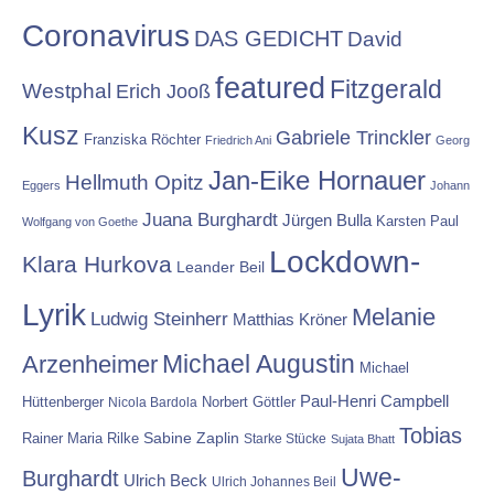
Coronavirus
DAS GEDICHT
David
featured
Fitzgerald
Westphal
Erich Jooß
Kusz
Gabriele Trinckler
Franziska Röchter
Friedrich Ani
Georg
Jan-Eike Hornauer
Hellmuth Opitz
Eggers
Johann
Juana Burghardt
Jürgen Bulla
Karsten Paul
Wolfgang von Goethe
Lockdown-
Klara Hurkova
Leander Beil
Lyrik
Melanie
Ludwig Steinherr
Matthias Kröner
Michael Augustin
Arzenheimer
Michael
Paul-Henri Campbell
Hüttenberger
Nicola Bardola
Norbert Göttler
Tobias
Rainer Maria Rilke
Sabine Zaplin
Starke Stücke
Sujata Bhatt
Uwe-
Burghardt
Ulrich Beck
Ulrich Johannes Beil