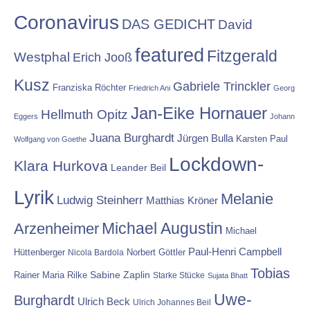
Coronavirus
DAS GEDICHT
David
featured
Fitzgerald
Westphal
Erich Jooß
Kusz
Gabriele Trinckler
Franziska Röchter
Friedrich Ani
Georg
Jan-Eike Hornauer
Hellmuth Opitz
Eggers
Johann
Juana Burghardt
Jürgen Bulla
Karsten Paul
Wolfgang von Goethe
Lockdown-
Klara Hurkova
Leander Beil
Lyrik
Melanie
Ludwig Steinherr
Matthias Kröner
Michael Augustin
Arzenheimer
Michael
Paul-Henri Campbell
Hüttenberger
Nicola Bardola
Norbert Göttler
Tobias
Rainer Maria Rilke
Sabine Zaplin
Starke Stücke
Sujata Bhatt
Uwe-
Burghardt
Ulrich Beck
Ulrich Johannes Beil