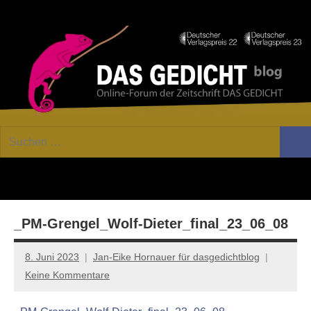
Zum
Facebook
Twitter
Youtube
Fee
Inhalt
springen
DAS
Online-
Suchen
Forum
Such
GEDICHT
nach:
von
DAS
blog
GEDICHT.
Zeitschrift
_PM-Grengel_Wolf-Dieter_final_23_06_08
für
Lyrik,
Essay
8. Juni 2023
Jan-Eike Hornauer für dasgedichtblog
und
Keine Kommentare
Kritik