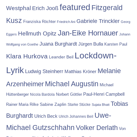
featured
Fitzgerald
Westphal
Erich Jooß
Kusz
Gabriele Trinckler
Franziska Röchter
Friedrich Ani
Georg
Jan-Eike Hornauer
Hellmuth Opitz
Eggers
Johann
Juana Burghardt
Jürgen Bulla
Karsten Paul
Wolfgang von Goethe
Lockdown-
Klara Hurkova
Leander Beil
Lyrik
Melanie
Ludwig Steinherr
Matthias Kröner
Michael Augustin
Arzenheimer
Michael
Paul-Henri Campbell
Hüttenberger
Nicola Bardola
Norbert Göttler
Tobias
Rainer Maria Rilke
Sabine Zaplin
Starke Stücke
Sujata Bhatt
Uwe-
Burghardt
Ulrich Beck
Ulrich Johannes Beil
Michael Gutzschhahn
Volker Derlath
Von