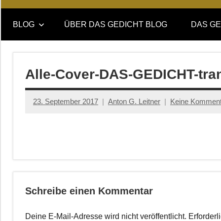
Online-
DAS
Forum
BLOG
ÜBER DAS GEDICHT BLOG
DAS GE
von
GEDICHT
DAS
GEDICHT.
blog
Zeitschrift
Alle-Cover-DAS-GEDICHT-tra
für
Lyrik,
23. September 2017
Anton G. Leitner
Keine Komment
Essay
und
Kritik
Schreibe einen Kommentar
Deine E-Mail-Adresse wird nicht veröffentlicht.
Erforderl