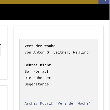
Suc
nach:
Vers der Woche
Schrei nicht
So! Hör auf

Die Ruhe der

Gegenstände.

Archiv Rubrik "Vers der Woche"