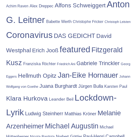
Anton
Alfons Schweiggert
Alex Dreppec
Achim Raven
G. Leitner
Babette Werth
Christophe Fricker
Christoph Leisten
Coronavirus
DAS GEDICHT
David
featured
Fitzgerald
Westphal
Erich Jooß
Kusz
Gabriele Trinckler
Franziska Röchter
Friedrich Ani
Georg
Jan-Eike Hornauer
Hellmuth Opitz
Eggers
Johann
Juana Burghardt
Jürgen Bulla
Karsten Paul
Wolfgang von Goethe
Lockdown-
Klara Hurkova
Leander Beil
Lyrik
Melanie
Ludwig Steinherr
Matthias Kröner
Michael Augustin
Arzenheimer
Michael
Paul-Henri Campbell
Hüttenberger
Nicola Bardola
Norbert Göttler