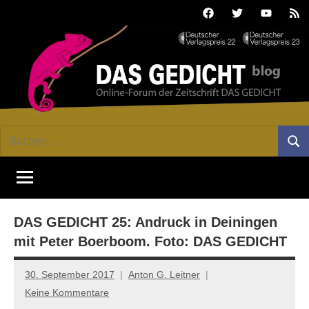
Zum
Facebook
Twitter
Youtube
Fee
Inhalt
springen
DAS
Online-
Suchen
Forum
Such
GEDICHT
nach:
von
DAS
blog
GEDICHT.
Zeitschrift
DAS GEDICHT 25: Andruck in Deiningen
für
Lyrik,
mit Peter Boerboom. Foto: DAS GEDICHT
Essay
und
30. September 2017
Anton G. Leitner
Kritik
Keine Kommentare