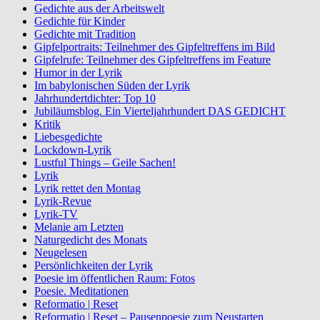
Gedichte aus der Arbeitswelt
Gedichte für Kinder
Gedichte mit Tradition
Gipfelportraits: Teilnehmer des Gipfeltreffens im Bild
Gipfelrufe: Teilnehmer des Gipfeltreffens im Feature
Humor in der Lyrik
Im babylonischen Süden der Lyrik
Jahrhundertdichter: Top 10
Jubiläumsblog. Ein Vierteljahrhundert DAS GEDICHT
Kritik
Liebesgedichte
Lockdown-Lyrik
Lustful Things – Geile Sachen!
Lyrik
Lyrik rettet den Montag
Lyrik-Revue
Lyrik-TV
Melanie am Letzten
Naturgedicht des Monats
Neugelesen
Persönlichkeiten der Lyrik
Poesie im öffentlichen Raum: Fotos
Poesie. Meditationen
Reformatio | Reset
Reformatio | Reset – Pausenpoesie zum Neustarten