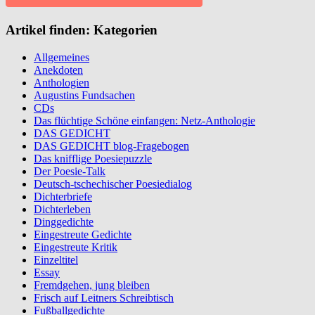
Artikel finden: Kategorien
Allgemeines
Anekdoten
Anthologien
Augustins Fundsachen
CDs
Das flüchtige Schöne einfangen: Netz-Anthologie
DAS GEDICHT
DAS GEDICHT blog-Fragebogen
Das knifflige Poesiepuzzle
Der Poesie-Talk
Deutsch-tschechischer Poesiedialog
Dichterbriefe
Dichterleben
Dinggedichte
Eingestreute Gedichte
Eingestreute Kritik
Einzeltitel
Essay
Fremdgehen, jung bleiben
Frisch auf Leitners Schreibtisch
Fußballgedichte