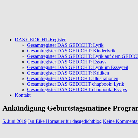
DAS GEDICHT-Register
Gesamtregister DAS GEDICHT: Lyrik
Gesamtregister DAS GEDICHT: Kinderlyrik
Gesamtregister DAS GEDICHT: Lyrik auf dem GEDICHT
Gesamtregister DAS GEDICHT: Essays
Gesamtregister DAS GEDICHT: Lyrik im Essayteil
Gesamtregister DAS GEDICHT: Kritiken
Gesamtregister DAS GEDICHT: Illustrationen
Gesamtregister DAS GEDICHT chapbook: Lyrik
Gesamtregister DAS GEDICHT chapbook: Essays
Kontakt
Ankündigung Geburtstagsmatinee Program
5. Juni 2019
Jan-Eike Hornauer für dasgedichtblog
Keine Kommenta