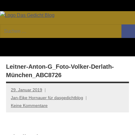
Zum
Facebook
Twitter
Youtube
Fee
Inhalt
springen
DAS
Online-
Suchen
Forum
Such
GEDICHT
nach:
von
DAS
blog
GEDICHT.
Zeitschrift
Leitner-Anton-G_Foto-Volker-Derlath-
für
Lyrik,
München_ABC8726
Essay
und
29. Januar 2019
Kritik
Jan-Eike Hornauer für dasgedichtblog
Keine Kommentare