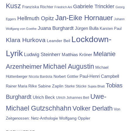
Kusz
Gabriele Trinckler
Franziska Röchter
Friedrich Ani
Georg
Jan-Eike Hornauer
Hellmuth Opitz
Eggers
Johann
Juana Burghardt
Jürgen Bulla
Karsten Paul
Wolfgang von Goethe
Lockdown-
Klara Hurkova
Leander Beil
Lyrik
Melanie
Ludwig Steinherr
Matthias Kröner
Michael Augustin
Arzenheimer
Michael
Paul-Henri Campbell
Hüttenberger
Nicola Bardola
Norbert Göttler
Tobias
Rainer Maria Rilke
Sabine Zaplin
Starke Stücke
Sujata Bhatt
Uwe-
Burghardt
Ulrich Beck
Ulrich Johannes Beil
Michael Gutzschhahn
Volker Derlath
Von
Wolfgang Oppler
Zeitgenossen: Netz-Anthologie