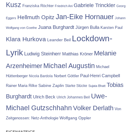
Kusz
Gabriele Trinckler
Franziska Röchter
Friedrich Ani
Georg
Jan-Eike Hornauer
Hellmuth Opitz
Eggers
Johann
Juana Burghardt
Jürgen Bulla
Karsten Paul
Wolfgang von Goethe
Lockdown-
Klara Hurkova
Leander Beil
Lyrik
Melanie
Ludwig Steinherr
Matthias Kröner
Michael Augustin
Arzenheimer
Michael
Paul-Henri Campbell
Hüttenberger
Nicola Bardola
Norbert Göttler
Tobias
Rainer Maria Rilke
Sabine Zaplin
Starke Stücke
Sujata Bhatt
Uwe-
Burghardt
Ulrich Beck
Ulrich Johannes Beil
Michael Gutzschhahn
Volker Derlath
Von
Wolfgang Oppler
Zeitgenossen: Netz-Anthologie