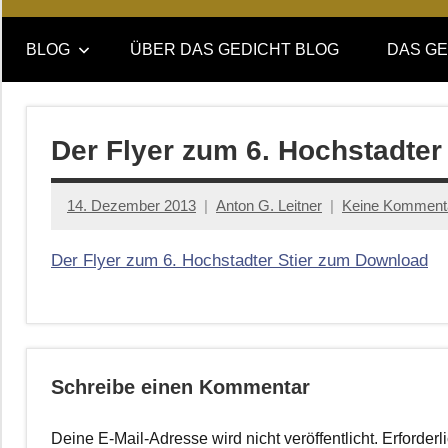
Online-
DAS
Forum
BLOG
ÜBER DAS GEDICHT BLOG
DAS GE
von
GEDICHT
DAS
GEDICHT.
blog
Zeitschrift
Der Flyer zum 6. Hochstadte
für
Lyrik,
14. Dezember 2013
Anton G. Leitner
Keine Komment
Essay
und
Der Flyer zum 6. Hochstadter Stier zum Download
Kritik
Schreibe einen Kommentar
Deine E-Mail-Adresse wird nicht veröffentlicht.
Erforderl