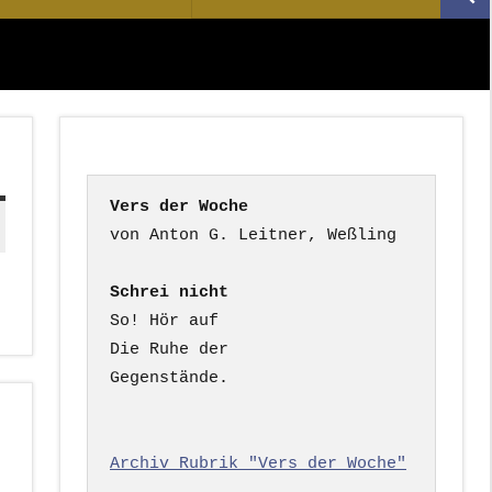
Suc
nach:
Vers der Woche
Schrei nicht
So! Hör auf

Die Ruhe der

Gegenstände.

Archiv Rubrik "Vers der Woche"