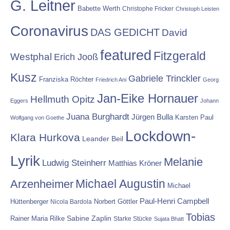
G. Leitner
Babette Werth
Christophe Fricker
Christoph Leisten
Coronavirus
DAS GEDICHT
David
featured
Fitzgerald
Westphal
Erich Jooß
Kusz
Gabriele Trinckler
Franziska Röchter
Friedrich Ani
Georg
Jan-Eike Hornauer
Hellmuth Opitz
Eggers
Johann
Juana Burghardt
Jürgen Bulla
Karsten Paul
Wolfgang von Goethe
Lockdown-
Klara Hurkova
Leander Beil
Lyrik
Melanie
Ludwig Steinherr
Matthias Kröner
Michael Augustin
Arzenheimer
Michael
Paul-Henri Campbell
Hüttenberger
Nicola Bardola
Norbert Göttler
Tobias
Rainer Maria Rilke
Sabine Zaplin
Starke Stücke
Sujata Bhatt