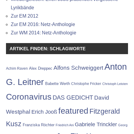
Lyrikbände
Zur EM 2012
Zur EM 2016: Netz-Anthologie
Zur WM 2014: Netz-Anthologie
ARTIKEL FINDEN: SCHLAGWORTE
Anton
Alfons Schweiggert
Alex Dreppec
Achim Raven
G. Leitner
Babette Werth
Christophe Fricker
Christoph Leisten
Coronavirus
DAS GEDICHT
David
featured
Fitzgerald
Westphal
Erich Jooß
Kusz
Gabriele Trinckler
Franziska Röchter
Friedrich Ani
Georg