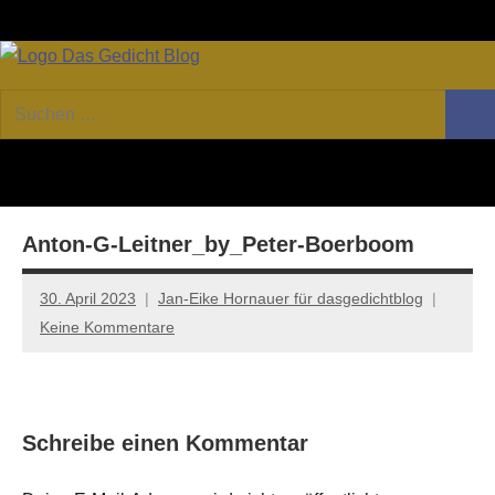
Zum
Facebook
Twitter
Youtube
Fee
Inhalt
springen
DAS
Online-
Suchen
Forum
Such
GEDICHT
nach:
von
DAS
blog
GEDICHT.
Zeitschrift
Anton-G-Leitner_by_Peter-Boerboom
für
Lyrik,
Essay
30. April 2023
Jan-Eike Hornauer für dasgedichtblog
und
Keine Kommentare
Kritik
Schreibe einen Kommentar