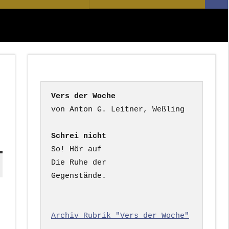
Suc
nach:
Vers der Woche
Schrei nicht
So! Hör auf

Die Ruhe der

Gegenstände.

Archiv Rubrik "Vers der Woche"