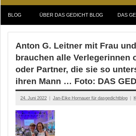
Online-
DAS
Forum
BLOG
ÜBER DAS GEDICHT BLOG
DAS GE
von
GEDICHT
DAS
GEDICHT.
blog
Zeitschrift
Anton G. Leitner mit Frau und
für
brauchen alle Verlegerinnen 
Lyrik,
Essay
oder Partner, die sie so unter
und
ihren Mann … Foto: DAS GED
Kritik
24. Juni 2022
Jan-Eike Hornauer für dasgedichtblog
K