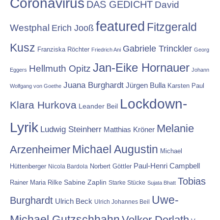
Coronavirus
DAS GEDICHT
David
featured
Fitzgerald
Westphal
Erich Jooß
Kusz
Gabriele Trinckler
Franziska Röchter
Friedrich Ani
Georg
Jan-Eike Hornauer
Hellmuth Opitz
Eggers
Johann
Juana Burghardt
Jürgen Bulla
Karsten Paul
Wolfgang von Goethe
Lockdown-
Klara Hurkova
Leander Beil
Lyrik
Melanie
Ludwig Steinherr
Matthias Kröner
Michael Augustin
Arzenheimer
Michael
Paul-Henri Campbell
Hüttenberger
Nicola Bardola
Norbert Göttler
Tobias
Rainer Maria Rilke
Sabine Zaplin
Starke Stücke
Sujata Bhatt
Uwe-
Burghardt
Ulrich Beck
Ulrich Johannes Beil
Michael Gutzschhahn
Volker Derlath