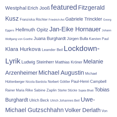
featured
Fitzgerald
Westphal
Erich Jooß
Kusz
Gabriele Trinckler
Franziska Röchter
Friedrich Ani
Georg
Jan-Eike Hornauer
Hellmuth Opitz
Eggers
Johann
Juana Burghardt
Jürgen Bulla
Karsten Paul
Wolfgang von Goethe
Lockdown-
Klara Hurkova
Leander Beil
Lyrik
Melanie
Ludwig Steinherr
Matthias Kröner
Michael Augustin
Arzenheimer
Michael
Paul-Henri Campbell
Hüttenberger
Nicola Bardola
Norbert Göttler
Tobias
Rainer Maria Rilke
Sabine Zaplin
Starke Stücke
Sujata Bhatt
Uwe-
Burghardt
Ulrich Beck
Ulrich Johannes Beil
Michael Gutzschhahn
Volker Derlath
Von