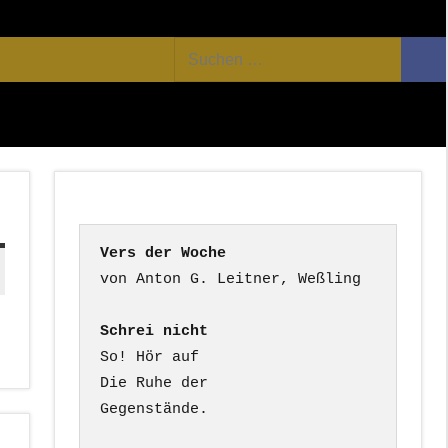
Facebook
Twitter
Youtube
Feed
Suchen
Suc
nach:
Vers der Woche
Schrei nicht
So! Hör auf

Die Ruhe der

Gegenstände.
