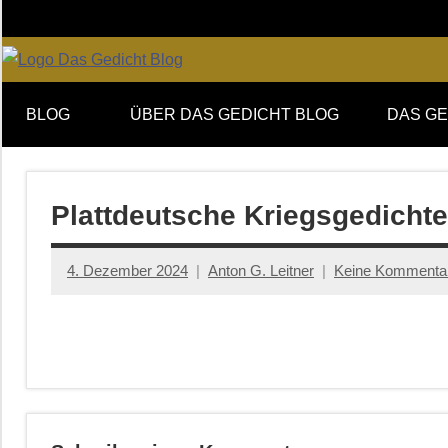
Zum
Inhalt
springen
Online-
DAS
Forum
BLOG
ÜBER DAS GEDICHT BLOG
DAS GE
von
GEDICHT
DAS
GEDICHT.
blog
Zeitschrift
Plattdeutsche Kriegsgedichte 
für
Lyrik,
4. Dezember 2024
Anton G. Leitner
Keine Kommenta
Essay
und
Kritik