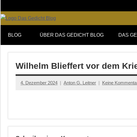
Zum
Inhalt
springen
Online-
DAS
Forum
BLOG
ÜBER DAS GEDICHT BLOG
DAS GE
von
GEDICHT
DAS
GEDICHT.
blog
Zeitschrift
Wilhelm Blieffert vor dem Kri
für
Lyrik,
4. Dezember 2024
Anton G. Leitner
Keine Kommenta
Essay
und
Kritik