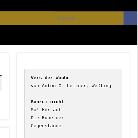
Facebook
Twitter
Youtube
Feed
Suchen
Suc
nach:
Vers der Woche
Schrei nicht
So! Hör auf

Die Ruhe der

Gegenstände.
