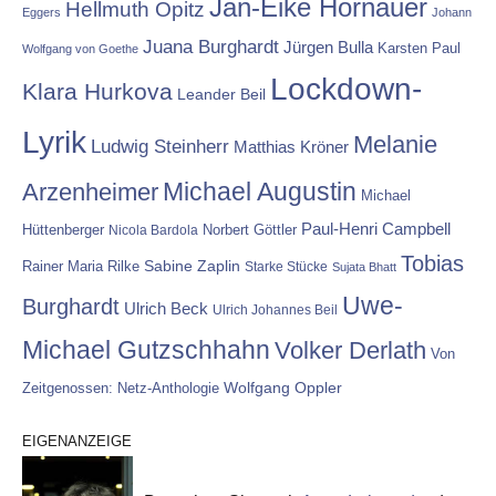
Jan-Eike Hornauer
Hellmuth Opitz
Eggers
Johann
Juana Burghardt
Jürgen Bulla
Karsten Paul
Wolfgang von Goethe
Lockdown-
Klara Hurkova
Leander Beil
Lyrik
Melanie
Ludwig Steinherr
Matthias Kröner
Michael Augustin
Arzenheimer
Michael
Paul-Henri Campbell
Hüttenberger
Nicola Bardola
Norbert Göttler
Tobias
Rainer Maria Rilke
Sabine Zaplin
Starke Stücke
Sujata Bhatt
Uwe-
Burghardt
Ulrich Beck
Ulrich Johannes Beil
Michael Gutzschhahn
Volker Derlath
Von
Wolfgang Oppler
Zeitgenossen: Netz-Anthologie
EIGENANZEIGE