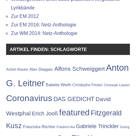
Lyrikbände
Zur EM 2012
Zur EM 2016: Netz-Anthologie
Zur WM 2014: Netz-Anthologie
ARTIKEL FINDEN: SCHLAGWORTE
Anton
Alfons Schweiggert
Alex Dreppec
Achim Raven
G. Leitner
Babette Werth
Christophe Fricker
Christoph Leisten
Coronavirus
DAS GEDICHT
David
featured
Fitzgerald
Westphal
Erich Jooß
Kusz
Gabriele Trinckler
Franziska Röchter
Friedrich Ani
Georg