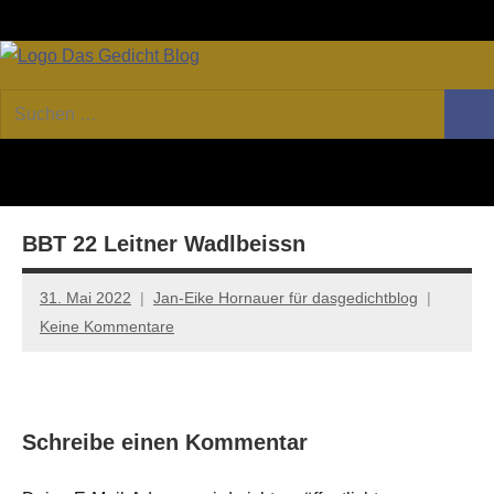
Zum
Facebook
Twitter
Youtube
Fee
Inhalt
springen
DAS
Online-
Suchen
Forum
Such
GEDICHT
nach:
von
DAS
blog
GEDICHT.
Zeitschrift
BBT 22 Leitner Wadlbeissn
für
Lyrik,
Essay
31. Mai 2022
Jan-Eike Hornauer für dasgedichtblog
und
Keine Kommentare
Kritik
Schreibe einen Kommentar