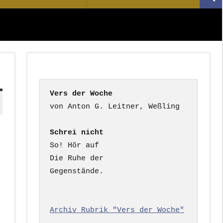
Suc
nach:
Vers der Woche
Schrei nicht
So! Hör auf

Die Ruhe der

Gegenstände.

Archiv Rubrik "Vers der Woche"