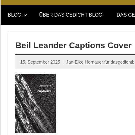
Online-
DAS
Forum
BLOG
ÜBER DAS GEDICHT BLOG
DAS GE
von
GEDICHT
DAS
GEDICHT.
blog
Zeitschrift
Beil Leander Captions Cover
für
Lyrik,
15. September 2025
Jan-Eike Hornauer für dasgedichtb
Essay
und
Kritik