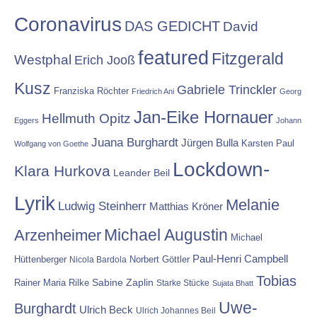
Coronavirus
DAS GEDICHT
David
featured
Fitzgerald
Westphal
Erich Jooß
Kusz
Gabriele Trinckler
Franziska Röchter
Friedrich Ani
Georg
Jan-Eike Hornauer
Hellmuth Opitz
Eggers
Johann
Juana Burghardt
Jürgen Bulla
Karsten Paul
Wolfgang von Goethe
Lockdown-
Klara Hurkova
Leander Beil
Lyrik
Melanie
Ludwig Steinherr
Matthias Kröner
Michael Augustin
Arzenheimer
Michael
Paul-Henri Campbell
Hüttenberger
Nicola Bardola
Norbert Göttler
Tobias
Rainer Maria Rilke
Sabine Zaplin
Starke Stücke
Sujata Bhatt
Uwe-
Burghardt
Ulrich Beck
Ulrich Johannes Beil