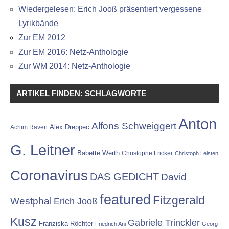
Wiedergelesen: Erich Jooß präsentiert vergessene
Lyrikbände
Zur EM 2012
Zur EM 2016: Netz-Anthologie
Zur WM 2014: Netz-Anthologie
ARTIKEL FINDEN: SCHLAGWORTE
Anton
Alfons Schweiggert
Alex Dreppec
Achim Raven
G. Leitner
Babette Werth
Christophe Fricker
Christoph Leisten
Coronavirus
DAS GEDICHT
David
featured
Fitzgerald
Westphal
Erich Jooß
Kusz
Gabriele Trinckler
Franziska Röchter
Friedrich Ani
Georg