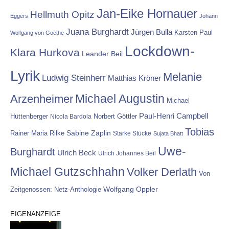
Jan-Eike Hornauer
Hellmuth Opitz
Eggers
Johann
Juana Burghardt
Jürgen Bulla
Karsten Paul
Wolfgang von Goethe
Lockdown-
Klara Hurkova
Leander Beil
Lyrik
Melanie
Ludwig Steinherr
Matthias Kröner
Michael Augustin
Arzenheimer
Michael
Paul-Henri Campbell
Hüttenberger
Nicola Bardola
Norbert Göttler
Tobias
Rainer Maria Rilke
Sabine Zaplin
Starke Stücke
Sujata Bhatt
Uwe-
Burghardt
Ulrich Beck
Ulrich Johannes Beil
Michael Gutzschhahn
Volker Derlath
Von
Wolfgang Oppler
Zeitgenossen: Netz-Anthologie
EIGENANZEIGE