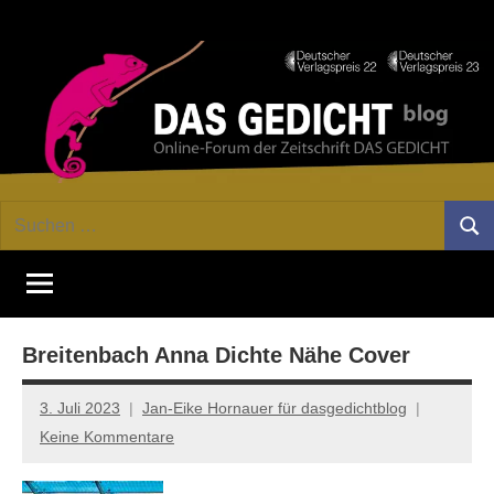
Zum
Facebook
Twitter
Youtube
Fee
Inhalt
springen
DAS
Online-
Suchen
Forum
Such
GEDICHT
nach:
von
DAS
blog
GEDICHT.
Zeitschrift
Breitenbach Anna Dichte Nähe Cover
für
Lyrik,
Essay
3. Juli 2023
Jan-Eike Hornauer für dasgedichtblog
und
Keine Kommentare
Kritik