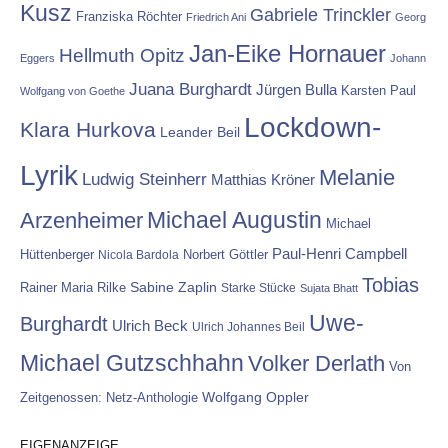
Kusz
Gabriele Trinckler
Franziska Röchter
Friedrich Ani
Georg
Jan-Eike Hornauer
Hellmuth Opitz
Eggers
Johann
Juana Burghardt
Jürgen Bulla
Karsten Paul
Wolfgang von Goethe
Lockdown-
Klara Hurkova
Leander Beil
Lyrik
Melanie
Ludwig Steinherr
Matthias Kröner
Michael Augustin
Arzenheimer
Michael
Paul-Henri Campbell
Hüttenberger
Nicola Bardola
Norbert Göttler
Tobias
Rainer Maria Rilke
Sabine Zaplin
Starke Stücke
Sujata Bhatt
Uwe-
Burghardt
Ulrich Beck
Ulrich Johannes Beil
Michael Gutzschhahn
Volker Derlath
Von
Wolfgang Oppler
Zeitgenossen: Netz-Anthologie
EIGENANZEIGE