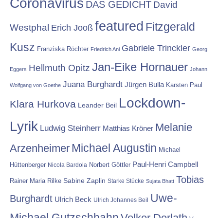
Coronavirus
DAS GEDICHT
David
featured
Fitzgerald
Westphal
Erich Jooß
Kusz
Gabriele Trinckler
Franziska Röchter
Friedrich Ani
Georg
Jan-Eike Hornauer
Hellmuth Opitz
Eggers
Johann
Juana Burghardt
Jürgen Bulla
Karsten Paul
Wolfgang von Goethe
Lockdown-
Klara Hurkova
Leander Beil
Lyrik
Melanie
Ludwig Steinherr
Matthias Kröner
Michael Augustin
Arzenheimer
Michael
Paul-Henri Campbell
Hüttenberger
Nicola Bardola
Norbert Göttler
Tobias
Rainer Maria Rilke
Sabine Zaplin
Starke Stücke
Sujata Bhatt
Uwe-
Burghardt
Ulrich Beck
Ulrich Johannes Beil
Michael Gutzschhahn
Volker Derlath