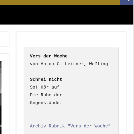
Suc
nach:
Vers der Woche
Schrei nicht
So! Hör auf

Die Ruhe der

Gegenstände.

Archiv Rubrik "Vers der Woche"