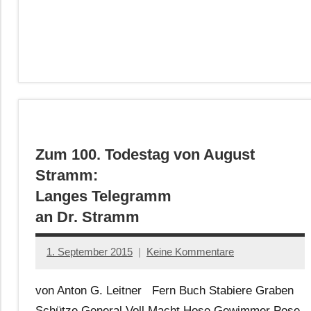
Zum 100. Todestag von August
Stramm:
Langes Telegramm
an Dr. Stramm
1. September 2015
Keine Kommentare
Anton
G.
von Anton G. Leitner Fern Buch Stabiere Graben
Leitner
Schütze General Voll Macht Hose Gewimmer Pose