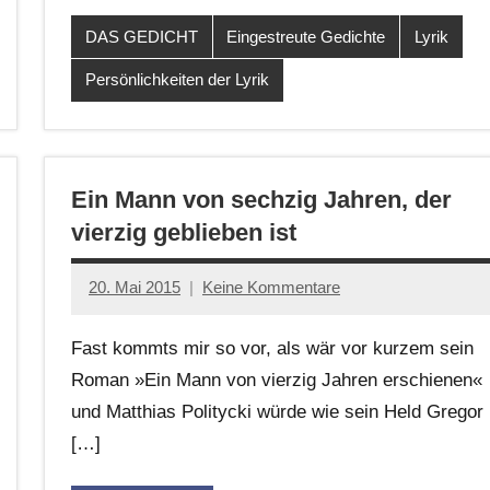
DAS GEDICHT
Eingestreute Gedichte
Lyrik
Persönlichkeiten der Lyrik
Ein Mann von sechzig Jahren, der
vierzig geblieben ist
20. Mai 2015
Keine Kommentare
Anton
G.
Fast kommts mir so vor, als wär vor kurzem sein
Leitner
Roman »Ein Mann von vierzig Jahren erschienen«
und Matthias Politycki würde wie sein Held Gregor
[…]