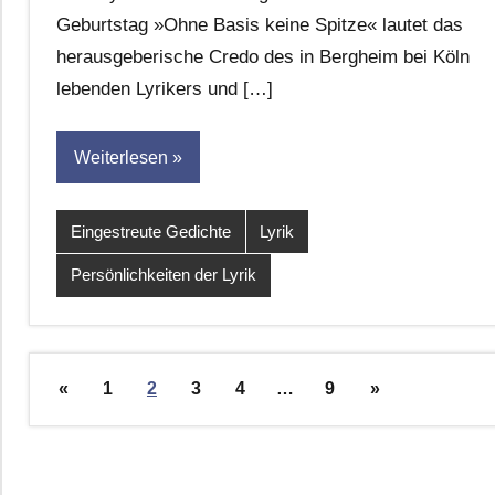
Leitner
Geburtstag »Ohne Basis keine Spitze« lautet das
herausgeberische Credo des in Bergheim bei Köln
lebenden Lyrikers und […]
Weiterlesen
Eingestreute Gedichte
Lyrik
Persönlichkeiten der Lyrik
Seitennummerierung
Vorherige
Nächste
«
1
2
3
4
…
9
»
der
Beiträge
Beiträge
Beiträge