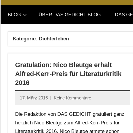
Online-
DAS
Forum
BLOG
ÜBER DAS GEDICHT BLOG
DAS GE
von
GEDICHT
DAS
GEDICHT.
blog
Kategorie:
Dichterleben
Zeitschrift
für
Lyrik,
Gratulation: Nico Bleutge erhält
Essay
und
Alfred-Kerr-Preis für Literaturkritik
Kritik
2016
17. März 2016
Keine Kommentare
Anton
G.
Die Redaktion von DAS GEDICHT gratuliert ganz
Leitner
herzlich Nico Bleutge zum Alfred-Kerr-Preis für
Literaturkritik 2016. Nico Bleutge atmete schon