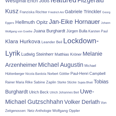
featured
Fitzgerald
Westphal
Erich Jooß
Kusz
Gabriele Trinckler
Franziska Röchter
Friedrich Ani
Georg
Jan-Eike Hornauer
Hellmuth Opitz
Eggers
Johann
Juana Burghardt
Jürgen Bulla
Karsten Paul
Wolfgang von Goethe
Lockdown-
Klara Hurkova
Leander Beil
Lyrik
Melanie
Ludwig Steinherr
Matthias Kröner
Michael Augustin
Arzenheimer
Michael
Paul-Henri Campbell
Hüttenberger
Nicola Bardola
Norbert Göttler
Tobias
Rainer Maria Rilke
Sabine Zaplin
Starke Stücke
Sujata Bhatt
Uwe-
Burghardt
Ulrich Beck
Ulrich Johannes Beil
Michael Gutzschhahn
Volker Derlath
Von
Wolfgang Oppler
Zeitgenossen: Netz-Anthologie