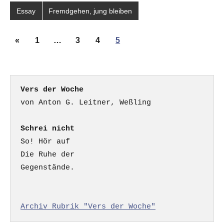
Essay
Fremdgehen, jung bleiben
Seitennummerierung
Vorherige
«
1
…
3
4
5
der
Beiträge
Beiträge
Vers der Woche
Schrei nicht
So! Hör auf

Die Ruhe der

Gegenstände.

Archiv Rubrik "Vers der Woche"