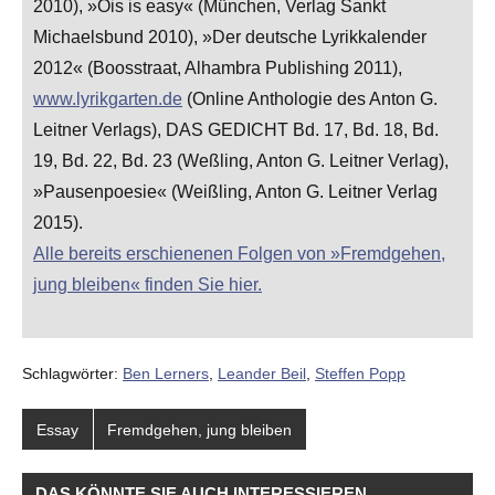
2010), »Ois is easy« (München, Verlag Sankt
Michaelsbund 2010), »Der deutsche Lyrikkalender
2012« (Boosstraat, Alhambra Publishing 2011),
www.lyrikgarten.de
(Online Anthologie des Anton G.
Leitner Verlags), DAS GEDICHT Bd. 17, Bd. 18, Bd.
19, Bd. 22, Bd. 23 (Weßling, Anton G. Leitner Verlag),
»Pausenpoesie« (Weißling, Anton G. Leitner Verlag
2015).
Alle bereits erschienenen Folgen von »Fremdgehen,
jung bleiben« finden Sie hier.
Schlagwörter:
Ben Lerners
,
Leander Beil
,
Steffen Popp
Essay
Fremdgehen, jung bleiben
DAS KÖNNTE SIE AUCH INTERESSIEREN