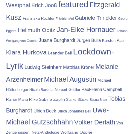
featured
Fitzgerald
Westphal
Erich Jooß
Kusz
Gabriele Trinckler
Franziska Röchter
Friedrich Ani
Georg
Jan-Eike Hornauer
Hellmuth Opitz
Eggers
Johann
Juana Burghardt
Jürgen Bulla
Karsten Paul
Wolfgang von Goethe
Lockdown-
Klara Hurkova
Leander Beil
Lyrik
Melanie
Ludwig Steinherr
Matthias Kröner
Michael Augustin
Arzenheimer
Michael
Paul-Henri Campbell
Hüttenberger
Nicola Bardola
Norbert Göttler
Tobias
Rainer Maria Rilke
Sabine Zaplin
Starke Stücke
Sujata Bhatt
Uwe-
Burghardt
Ulrich Beck
Ulrich Johannes Beil
Michael Gutzschhahn
Volker Derlath
Von
Wolfgang Oppler
Zeitgenossen: Netz-Anthologie