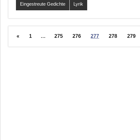
Eingestreute Gedichte
Lyrik
Seitennummerierung
Vorherige
«
1
…
275
276
277
278
279
der
Beiträge
Beiträge