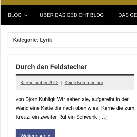
Online-
DAS
Forum
BLOG
ÜBER DAS GEDICHT BLOG
DAS GE
von
GEDICHT
DAS
GEDICHT.
blog
Kategorie:
Lyrik
Zeitschrift
für
Lyrik,
Durch den Feldstecher
Essay
und
Kritik
8. September 2012
Keine Kommentare
Anton
G.
von Björn Kuhligk Wir sahen sie, aufgereiht in der
Leitner
Wand eine Kette die nach oben wies, Kerne die zum
Kreuz, ein zweiter Ruf ein Schwenk […]
Weiterlesen