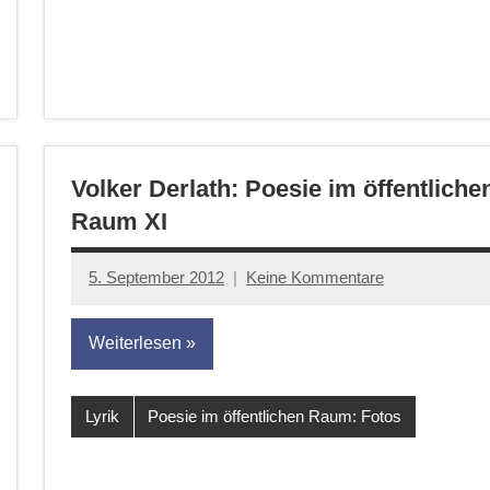
Volker Derlath: Poesie im öffentliche
Raum XI
5. September 2012
Keine Kommentare
Anton
G.
Weiterlesen
Leitner
Lyrik
Poesie im öffentlichen Raum: Fotos