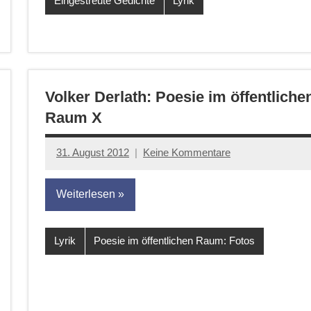
Eingestreute Gedichte
Lyrik
Volker Derlath: Poesie im öffentliche
Raum X
31. August 2012
Keine Kommentare
Anton
G.
Weiterlesen
Leitner
Lyrik
Poesie im öffentlichen Raum: Fotos