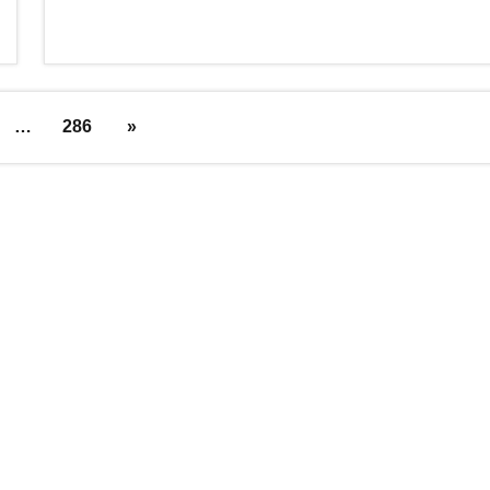
Nächste
…
286
»
Beiträge