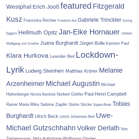
featured
Fitzgerald
Westphal
Erich Jooß
Kusz
Gabriele Trinckler
Franziska Röchter
Friedrich Ani
Georg
Jan-Eike Hornauer
Hellmuth Opitz
Eggers
Johann
Juana Burghardt
Jürgen Bulla
Karsten Paul
Wolfgang von Goethe
Lockdown-
Klara Hurkova
Leander Beil
Lyrik
Melanie
Ludwig Steinherr
Matthias Kröner
Michael Augustin
Arzenheimer
Michael
Paul-Henri Campbell
Hüttenberger
Nicola Bardola
Norbert Göttler
Tobias
Rainer Maria Rilke
Sabine Zaplin
Starke Stücke
Sujata Bhatt
Uwe-
Burghardt
Ulrich Beck
Ulrich Johannes Beil
Michael Gutzschhahn
Volker Derlath
Von
Wolfgang Oppler
Zeitgenossen: Netz-Anthologie