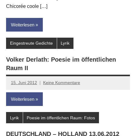
Chicorée coole […]
Weiterlesen
Eingestreute Gedichte
Lyrik
Volker Derlath: Poesie im öffentlichen
Raum II
15. Juni 2012
Keine Kommentare
Anton
G.
Weiterlesen
Leitner
Lyrik
Poesie im öffentlichen Raum: Fotos
DEUTSCHLAND – HOLLAND 13.06.2012