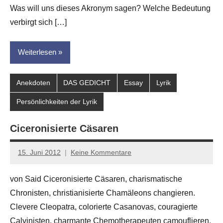
Was will uns dieses Akronym sagen? Welche Bedeutung
verbirgt sich […]
Weiterlesen
Anekdoten
DAS GEDICHT
Essay
Lyrik
Persönlichkeiten der Lyrik
Ciceronisierte Cäsaren
15. Juni 2012
Keine Kommentare
Anton
G.
von Said Ciceronisierte Cäsaren, charismatische
Leitner
Chronisten, christianisierte Chamäleons changieren.
Clevere Cleopatra, colorierte Casanovas, couragierte
Calvinisten, charmante Chemotherapeuten camouflieren.