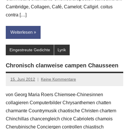
Cambridge, Collagen, Café, Camelot; Callgirl. coitus
contra […]
Weiterlesen
Eingestreute Gedichte
Lyrik
Chronisch clanweise campen Chausseen
15. Juni 2012
Keine Kommentare
Anton
G.
von Georg Maria Roers Chiemsee-Chinesinnen
Leitner
collagieren Computerbilder Chrysanthemen chatten
charmante Countrymusik chaotische Christen chartern
Chinchillas chancengleich chice Cabriolets chamois
Cherubinische Conciergen controllen chiastisch