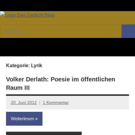
Zum
Facebook
Twitter
Youtube
Fee
Inhalt
springen
DAS
Online-
Suchen
Forum
Such
GEDICHT
nach:
von
DAS
blog
GEDICHT.
Zeitschrift
Kategorie:
Lyrik
für
Lyrik,
Volker Derlath: Poesie im öffentlichen
Essay
Raum III
und
Kritik
20. Juni 2012
1 Kommentar
Anton
G.
Weiterlesen
Leitner