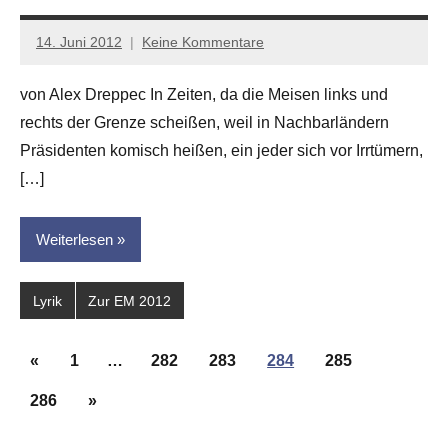
14. Juni 2012
Keine Kommentare
Anton
G.
von Alex Dreppec In Zeiten, da die Meisen links und
Leitner
rechts der Grenze scheißen, weil in Nachbarländern
Präsidenten komisch heißen, ein jeder sich vor Irrtümern,
[…]
Weiterlesen
Lyrik
Zur EM 2012
Seitennummerierung
Vorherige
«
1
…
282
283
284
285
der
Beiträge
Beiträge
Nächste
286
»
Beiträge