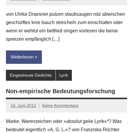
Anton
G.
von Ulrike Draesner putzen staubsaugen rotz abwischen
Leitner
geschürftes knie bauch streicheln zum einschlafen oder
wenn er wehtut ein bettlied singen vorlesen die beine
spreizen empfänglich […]
Weiterlesen
Eingestreute Gedichte
Lyrik
Non-empirische Bedeutungsforschung
16. Juni 2012
Keine Kommentare
Anton
G.
Marke, Warenzeichen oder »absolut geile Lyrik«*? Was
Leitner
bedeutet eigentlich »A. G. L.«? von Franziska Röchter