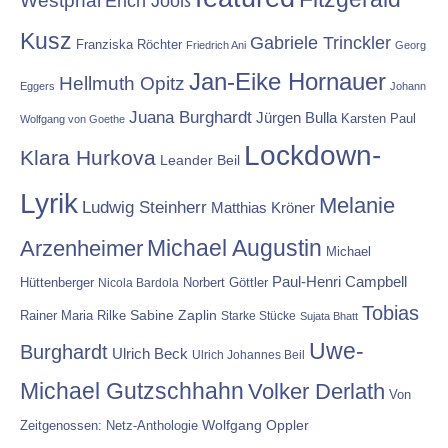
Erich Jooß
Kusz
Gabriele Trinckler
Franziska Röchter
Friedrich Ani
Georg
Jan-Eike Hornauer
Hellmuth Opitz
Eggers
Johann
Juana Burghardt
Jürgen Bulla
Karsten Paul
Wolfgang von Goethe
Lockdown-
Klara Hurkova
Leander Beil
Lyrik
Melanie
Ludwig Steinherr
Matthias Kröner
Michael Augustin
Arzenheimer
Michael
Paul-Henri Campbell
Hüttenberger
Nicola Bardola
Norbert Göttler
Tobias
Rainer Maria Rilke
Sabine Zaplin
Starke Stücke
Sujata Bhatt
Uwe-
Burghardt
Ulrich Beck
Ulrich Johannes Beil
Michael Gutzschhahn
Volker Derlath
Von
Wolfgang Oppler
Zeitgenossen: Netz-Anthologie