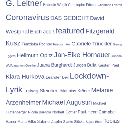
G. Leitner
Babette Werth
Christophe Fricker
Christoph Leisten
Coronavirus
DAS GEDICHT
David
featured
Fitzgerald
Westphal
Erich Jooß
Kusz
Gabriele Trinckler
Franziska Röchter
Friedrich Ani
Georg
Jan-Eike Hornauer
Hellmuth Opitz
Eggers
Johann
Juana Burghardt
Jürgen Bulla
Karsten Paul
Wolfgang von Goethe
Lockdown-
Klara Hurkova
Leander Beil
Lyrik
Melanie
Ludwig Steinherr
Matthias Kröner
Michael Augustin
Arzenheimer
Michael
Paul-Henri Campbell
Hüttenberger
Nicola Bardola
Norbert Göttler
Tobias
Rainer Maria Rilke
Sabine Zaplin
Starke Stücke
Sujata Bhatt