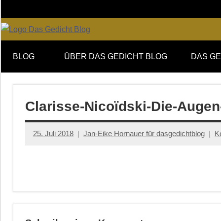
Zum
Inhalt
springen
Online-
DAS
Forum
BLOG
ÜBER DAS GEDICHT BLOG
DAS GE
von
GEDICHT
DAS
GEDICHT.
blog
Zeitschrift
Clarisse-Nicoïdski-Die-Auge
für
Lyrik,
25. Juli 2018
Jan-Eike Hornauer für dasgedichtblog
K
Essay
und
Kritik