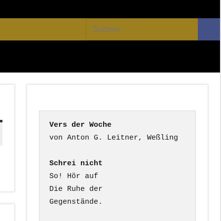
Facebook
Twitter
Youtube
Feed
Suchen
Suc
nach:
Vers der Woche
Schrei nicht
So! Hör auf

Die Ruhe der

Gegenstände.
