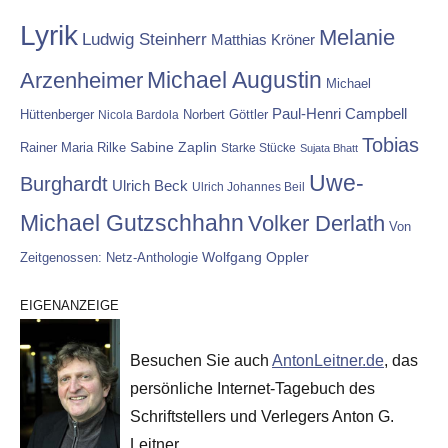
Lyrik
Melanie
Ludwig Steinherr
Matthias Kröner
Michael Augustin
Arzenheimer
Michael
Paul-Henri Campbell
Hüttenberger
Nicola Bardola
Norbert Göttler
Tobias
Rainer Maria Rilke
Sabine Zaplin
Starke Stücke
Sujata Bhatt
Uwe-
Burghardt
Ulrich Beck
Ulrich Johannes Beil
Michael Gutzschhahn
Volker Derlath
Von
Wolfgang Oppler
Zeitgenossen: Netz-Anthologie
EIGENANZEIGE
Besuchen Sie auch
AntonLeitner.de
, das
persönliche Internet-Tagebuch des
Schriftstellers und Verlegers Anton G.
Leitner.