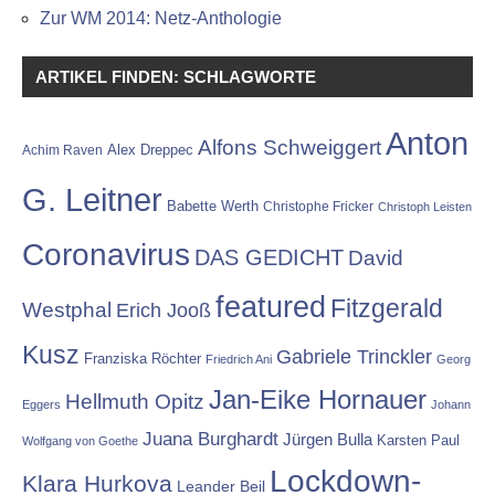
Zur WM 2014: Netz-Anthologie
ARTIKEL FINDEN: SCHLAGWORTE
Anton
Alfons Schweiggert
Alex Dreppec
Achim Raven
G. Leitner
Babette Werth
Christophe Fricker
Christoph Leisten
Coronavirus
DAS GEDICHT
David
featured
Fitzgerald
Westphal
Erich Jooß
Kusz
Gabriele Trinckler
Franziska Röchter
Friedrich Ani
Georg
Jan-Eike Hornauer
Hellmuth Opitz
Eggers
Johann
Juana Burghardt
Jürgen Bulla
Karsten Paul
Wolfgang von Goethe
Lockdown-
Klara Hurkova
Leander Beil