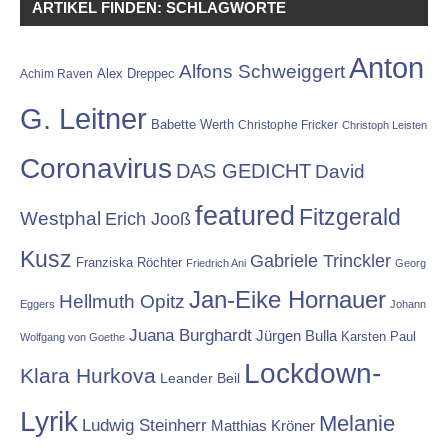
ARTIKEL FINDEN: SCHLAGWORTE
Anton
Alfons Schweiggert
Alex Dreppec
Achim Raven
G. Leitner
Babette Werth
Christophe Fricker
Christoph Leisten
Coronavirus
DAS GEDICHT
David
featured
Fitzgerald
Westphal
Erich Jooß
Kusz
Gabriele Trinckler
Franziska Röchter
Friedrich Ani
Georg
Jan-Eike Hornauer
Hellmuth Opitz
Eggers
Johann
Juana Burghardt
Jürgen Bulla
Karsten Paul
Wolfgang von Goethe
Lockdown-
Klara Hurkova
Leander Beil
Lyrik
Melanie
Ludwig Steinherr
Matthias Kröner