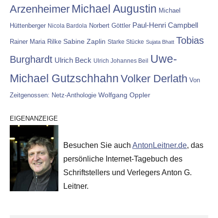
Michael Augustin
Arzenheimer
Michael
Paul-Henri Campbell
Hüttenberger
Nicola Bardola
Norbert Göttler
Tobias
Rainer Maria Rilke
Sabine Zaplin
Starke Stücke
Sujata Bhatt
Uwe-
Burghardt
Ulrich Beck
Ulrich Johannes Beil
Michael Gutzschhahn
Volker Derlath
Von
Wolfgang Oppler
Zeitgenossen: Netz-Anthologie
EIGENANZEIGE
Besuchen Sie auch
AntonLeitner.de
, das
persönliche Internet-Tagebuch des
Schriftstellers und Verlegers Anton G.
Leitner.