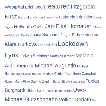
featured
Fitzgerald
Westphal
Erich Jooß
Kusz
Gabriele Trinckler
Franziska Röchter
Friedrich Ani
Georg
Jan-Eike Hornauer
Hellmuth Opitz
Eggers
Johann
Juana Burghardt
Jürgen Bulla
Karsten Paul
Wolfgang von Goethe
Lockdown-
Klara Hurkova
Leander Beil
Lyrik
Melanie
Ludwig Steinherr
Matthias Kröner
Michael Augustin
Arzenheimer
Michael
Paul-Henri Campbell
Hüttenberger
Nicola Bardola
Norbert Göttler
Tobias
Rainer Maria Rilke
Sabine Zaplin
Starke Stücke
Sujata Bhatt
Uwe-
Burghardt
Ulrich Beck
Ulrich Johannes Beil
Michael Gutzschhahn
Volker Derlath
Von