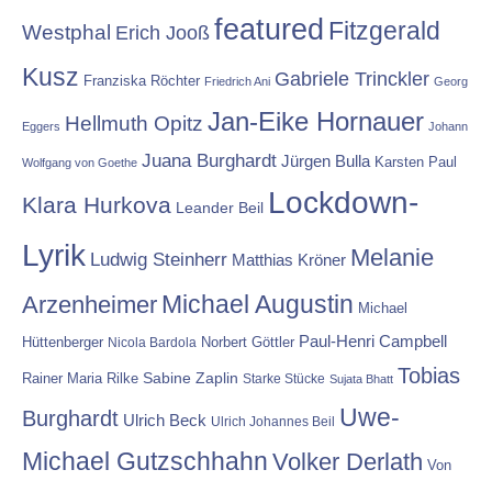
featured
Fitzgerald
Westphal
Erich Jooß
Kusz
Gabriele Trinckler
Franziska Röchter
Friedrich Ani
Georg
Jan-Eike Hornauer
Hellmuth Opitz
Eggers
Johann
Juana Burghardt
Jürgen Bulla
Karsten Paul
Wolfgang von Goethe
Lockdown-
Klara Hurkova
Leander Beil
Lyrik
Melanie
Ludwig Steinherr
Matthias Kröner
Michael Augustin
Arzenheimer
Michael
Paul-Henri Campbell
Hüttenberger
Nicola Bardola
Norbert Göttler
Tobias
Rainer Maria Rilke
Sabine Zaplin
Starke Stücke
Sujata Bhatt
Uwe-
Burghardt
Ulrich Beck
Ulrich Johannes Beil
Michael Gutzschhahn
Volker Derlath
Von