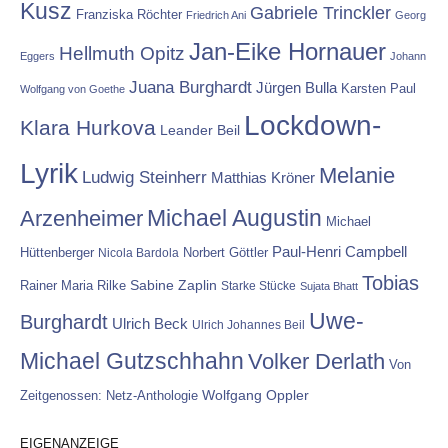
Kusz
Gabriele Trinckler
Franziska Röchter
Friedrich Ani
Georg
Jan-Eike Hornauer
Hellmuth Opitz
Eggers
Johann
Juana Burghardt
Jürgen Bulla
Karsten Paul
Wolfgang von Goethe
Lockdown-
Klara Hurkova
Leander Beil
Lyrik
Melanie
Ludwig Steinherr
Matthias Kröner
Michael Augustin
Arzenheimer
Michael
Paul-Henri Campbell
Hüttenberger
Nicola Bardola
Norbert Göttler
Tobias
Rainer Maria Rilke
Sabine Zaplin
Starke Stücke
Sujata Bhatt
Uwe-
Burghardt
Ulrich Beck
Ulrich Johannes Beil
Michael Gutzschhahn
Volker Derlath
Von
Wolfgang Oppler
Zeitgenossen: Netz-Anthologie
EIGENANZEIGE