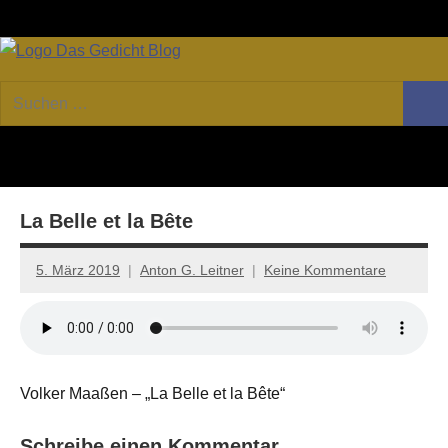
Zum
Facebook
Twitter
Youtube
Fee
Inhalt
springen
DAS
Online-
Suchen
Forum
Such
GEDICHT
nach:
von
DAS
blog
GEDICHT.
Zeitschrift
La Belle et la Bête
für
Lyrik,
Essay
5. März 2019
Anton G. Leitner
Keine Kommentare
und
Kritik
Volker Maaßen – „La Belle et la Bête“
Schreibe einen Kommentar