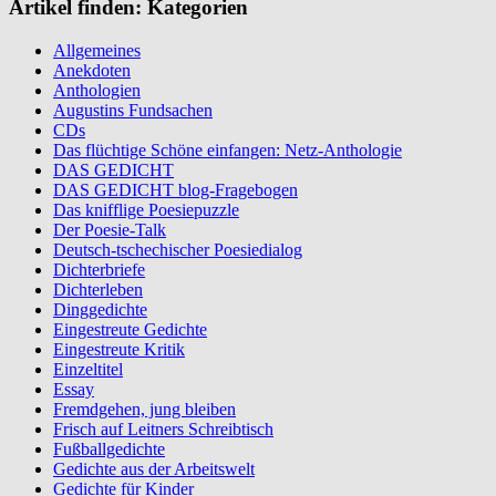
Artikel finden: Kategorien
Allgemeines
Anekdoten
Anthologien
Augustins Fundsachen
CDs
Das flüchtige Schöne einfangen: Netz-Anthologie
DAS GEDICHT
DAS GEDICHT blog-Fragebogen
Das knifflige Poesiepuzzle
Der Poesie-Talk
Deutsch-tschechischer Poesiedialog
Dichterbriefe
Dichterleben
Dinggedichte
Eingestreute Gedichte
Eingestreute Kritik
Einzeltitel
Essay
Fremdgehen, jung bleiben
Frisch auf Leitners Schreibtisch
Fußballgedichte
Gedichte aus der Arbeitswelt
Gedichte für Kinder