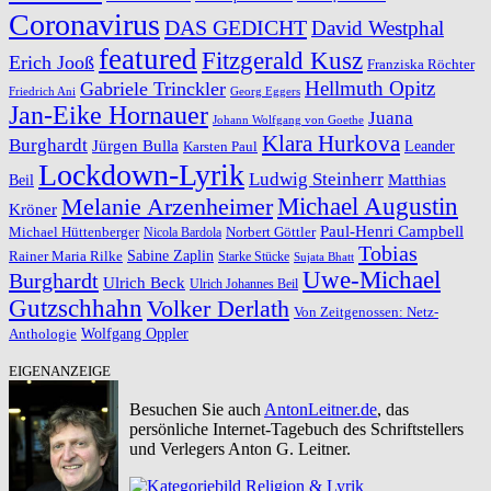
Coronavirus
DAS GEDICHT
David Westphal
featured
Fitzgerald Kusz
Erich Jooß
Franziska Röchter
Hellmuth Opitz
Gabriele Trinckler
Friedrich Ani
Georg Eggers
Jan-Eike Hornauer
Juana
Johann Wolfgang von Goethe
Klara Hurkova
Burghardt
Jürgen Bulla
Leander
Karsten Paul
Lockdown-Lyrik
Ludwig Steinherr
Beil
Matthias
Michael Augustin
Melanie Arzenheimer
Kröner
Paul-Henri Campbell
Michael Hüttenberger
Norbert Göttler
Nicola Bardola
Tobias
Rainer Maria Rilke
Sabine Zaplin
Starke Stücke
Sujata Bhatt
Uwe-Michael
Burghardt
Ulrich Beck
Ulrich Johannes Beil
Gutzschhahn
Volker Derlath
Von Zeitgenossen: Netz-
Wolfgang Oppler
Anthologie
EIGENANZEIGE
Besuchen Sie auch
AntonLeitner.de
, das
persönliche Internet-Tagebuch des Schriftstellers
und Verlegers Anton G. Leitner.