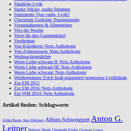
Sinnliche Lyrik
Starke Stücke, starke Stimmen
Statements: Quo vadis, Lyrik?
Übersetzte Gedichte: Poesietransfer
Veranstaltungen & Allgemeines
Vers der Woche
Verse für den Gaumenkitzel
Versheimat
Von Klassikern: Netz-Anthologie
Von Zeitgenossen: Netz-Anthologie
Weihnachtsgedichte
Wenn Liebe schwant II: Netz-Anthologie
Wenn Liebe schwant III: Netz-Anthologie
Wenn Liebe schwant: Netz-Anthologie
Wiedergelesen: Erich Jooß präsentiert vergessene Lyrikbände
Zur EM 2012
Zur EM 2016: Netz-Anthologie
Zur WM 2014: Netz-Anthologie
Artikel finden: Schlagworte
Anton G.
Alfons Schweiggert
Alex Dreppec
Achim Raven
Leitner
Babette Werth
Christophe Fricker
Christoph Leisten