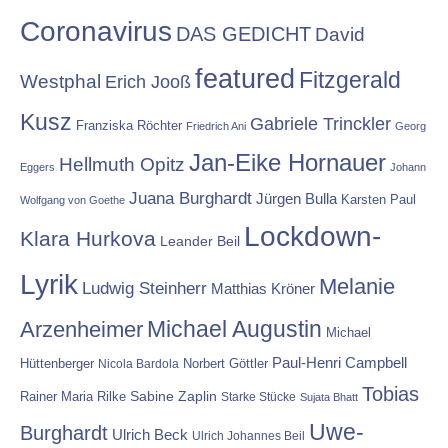
Coronavirus
DAS GEDICHT
David
featured
Fitzgerald
Westphal
Erich Jooß
Kusz
Gabriele Trinckler
Franziska Röchter
Friedrich Ani
Georg
Jan-Eike Hornauer
Hellmuth Opitz
Eggers
Johann
Juana Burghardt
Jürgen Bulla
Karsten Paul
Wolfgang von Goethe
Lockdown-
Klara Hurkova
Leander Beil
Lyrik
Melanie
Ludwig Steinherr
Matthias Kröner
Michael Augustin
Arzenheimer
Michael
Paul-Henri Campbell
Hüttenberger
Nicola Bardola
Norbert Göttler
Tobias
Rainer Maria Rilke
Sabine Zaplin
Starke Stücke
Sujata Bhatt
Uwe-
Burghardt
Ulrich Beck
Ulrich Johannes Beil