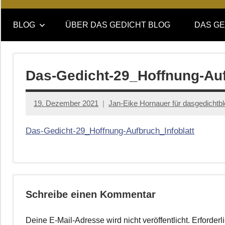
Online-
DAS
Forum
BLOG
ÜBER DAS GEDICHT BLOG
DAS GE
von
GEDICHT
DAS
GEDICHT.
blog
Zeitschrift
Das-Gedicht-29_Hoffnung-Auf
für
Lyrik,
19. Dezember 2021
Jan-Eike Hornauer für dasgedichtb
Essay
und
Das-Gedicht-29_Hoffnung-Aufbruch_Infoblatt
Kritik
Schreibe einen Kommentar
Deine E-Mail-Adresse wird nicht veröffentlicht.
Erforderl