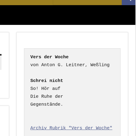
Suc
nach:
Vers der Woche
Schrei nicht
So! Hör auf

Die Ruhe der

Gegenstände.

Archiv Rubrik "Vers der Woche"