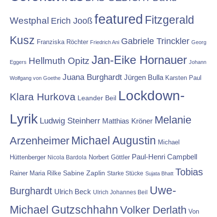
featured
Fitzgerald
Westphal
Erich Jooß
Kusz
Gabriele Trinckler
Franziska Röchter
Friedrich Ani
Georg
Jan-Eike Hornauer
Hellmuth Opitz
Eggers
Johann
Juana Burghardt
Jürgen Bulla
Karsten Paul
Wolfgang von Goethe
Lockdown-
Klara Hurkova
Leander Beil
Lyrik
Melanie
Ludwig Steinherr
Matthias Kröner
Michael Augustin
Arzenheimer
Michael
Paul-Henri Campbell
Hüttenberger
Nicola Bardola
Norbert Göttler
Tobias
Rainer Maria Rilke
Sabine Zaplin
Starke Stücke
Sujata Bhatt
Uwe-
Burghardt
Ulrich Beck
Ulrich Johannes Beil
Michael Gutzschhahn
Volker Derlath
Von