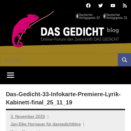
Zum
Facebook
Twitter
Youtube
Fee
Inhalt
springen
DAS
Online-
Suchen
Forum
Such
GEDICHT
nach:
von
DAS
blog
GEDICHT.
Zeitschrift
Das-Gedicht-33-Infokarte-Premiere-Lyrik-
für
Lyrik,
Kabinett-final_25_11_19
Essay
und
3. November 2025
Kritik
Jan-Eike Hornauer für dasgedichtblog