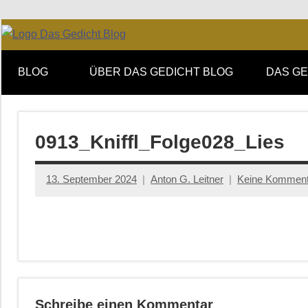
Zum
Facebook
Twitter
Youtube
Feed
Inhalt
Online-
DAS
springen
Forum
BLOG
ÜBER DAS GEDICHT BLOG
DAS GE
von
GEDICHT
DAS
GEDICHT.
blog
Zeitschrift
0913_Kniffl_Folge028_Lies
für
Lyrik,
13. September 2024
Anton G. Leitner
Keine Komment
Essay
und
Kritik
Schreibe einen Kommentar