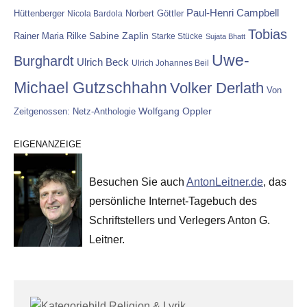
Paul-Henri Campbell
Hüttenberger
Nicola Bardola
Norbert Göttler
Tobias
Rainer Maria Rilke
Sabine Zaplin
Starke Stücke
Sujata Bhatt
Uwe-
Burghardt
Ulrich Beck
Ulrich Johannes Beil
Michael Gutzschhahn
Volker Derlath
Von
Wolfgang Oppler
Zeitgenossen: Netz-Anthologie
EIGENANZEIGE
Besuchen Sie auch
AntonLeitner.de
, das
persönliche Internet-Tagebuch des
Schriftstellers und Verlegers Anton G.
Leitner.