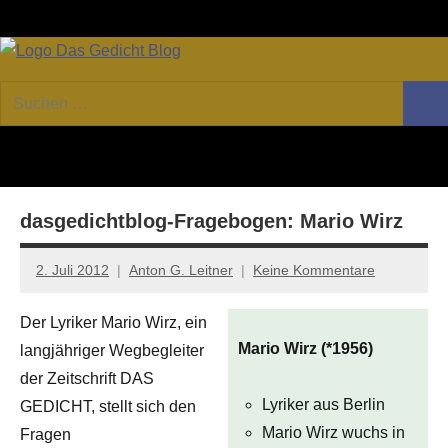
Zum
Facebook
Twitter
Youtube
Fee
Inhalt
springen
DAS
Online-
Suchen
Forum
Such
GEDICHT
nach:
von
DAS
blog
GEDICHT.
Zeitschrift
dasgedichtblog-Fragebogen: Mario Wirz
für
Lyrik,
Essay
2. Juli 2012
Anton G. Leitner
Keine Kommentare
und
Kritik
Der Lyriker Mario Wirz, ein
Mario Wirz (*1956)
langjähriger Wegbegleiter
der Zeitschrift DAS
Lyriker aus Berlin
GEDICHT, stellt sich den
Mario Wirz wuchs in
Fragen