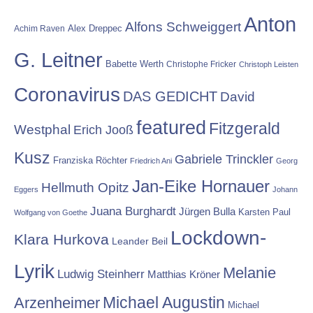
Anton
Alfons Schweiggert
Alex Dreppec
Achim Raven
G. Leitner
Babette Werth
Christophe Fricker
Christoph Leisten
Coronavirus
DAS GEDICHT
David
featured
Fitzgerald
Westphal
Erich Jooß
Kusz
Gabriele Trinckler
Franziska Röchter
Friedrich Ani
Georg
Jan-Eike Hornauer
Hellmuth Opitz
Eggers
Johann
Juana Burghardt
Jürgen Bulla
Karsten Paul
Wolfgang von Goethe
Lockdown-
Klara Hurkova
Leander Beil
Lyrik
Melanie
Ludwig Steinherr
Matthias Kröner
Michael Augustin
Arzenheimer
Michael