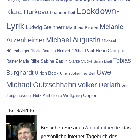
Lockdown-
Klara Hurkova
Leander Beil
Lyrik
Melanie
Ludwig Steinherr
Matthias Kröner
Michael Augustin
Arzenheimer
Michael
Paul-Henri Campbell
Hüttenberger
Nicola Bardola
Norbert Göttler
Tobias
Rainer Maria Rilke
Sabine Zaplin
Starke Stücke
Sujata Bhatt
Uwe-
Burghardt
Ulrich Beck
Ulrich Johannes Beil
Michael Gutzschhahn
Volker Derlath
Von
Wolfgang Oppler
Zeitgenossen: Netz-Anthologie
EIGENANZEIGE
Besuchen Sie auch
AntonLeitner.de
, das
persönliche Internet-Tagebuch des