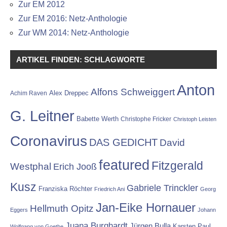
Zur EM 2012
Zur EM 2016: Netz-Anthologie
Zur WM 2014: Netz-Anthologie
ARTIKEL FINDEN: SCHLAGWORTE
Anton
Alfons Schweiggert
Alex Dreppec
Achim Raven
G. Leitner
Babette Werth
Christophe Fricker
Christoph Leisten
Coronavirus
DAS GEDICHT
David
featured
Fitzgerald
Westphal
Erich Jooß
Kusz
Gabriele Trinckler
Franziska Röchter
Friedrich Ani
Georg
Jan-Eike Hornauer
Hellmuth Opitz
Eggers
Johann
Juana Burghardt
Jürgen Bulla
Karsten Paul
Wolfgang von Goethe