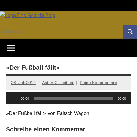
Zum
Facebook
Twitter
Youtube
Fee
Inhalt
springen
DAS
Online-
Suchen
Forum
Such
GEDICHT
nach:
von
DAS
blog
GEDICHT.
Zeitschrift
»Der Fußball fällt«
für
Lyrik,
Essay
26. Juli 2014
Anton G. Leitner
Keine Kommentare
und
Audio-
Kritik
00:00
00:00
Player
»Der Fußball fällt« von Faltsch Wagoni
Schreibe einen Kommentar