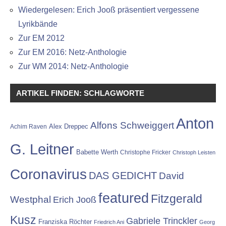
Wiedergelesen: Erich Jooß präsentiert vergessene
Lyrikbände
Zur EM 2012
Zur EM 2016: Netz-Anthologie
Zur WM 2014: Netz-Anthologie
ARTIKEL FINDEN: SCHLAGWORTE
Anton
Alfons Schweiggert
Alex Dreppec
Achim Raven
G. Leitner
Babette Werth
Christophe Fricker
Christoph Leisten
Coronavirus
DAS GEDICHT
David
featured
Fitzgerald
Westphal
Erich Jooß
Kusz
Gabriele Trinckler
Franziska Röchter
Friedrich Ani
Georg