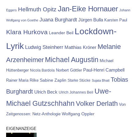
Jan-Eike Hornauer
Hellmuth Opitz
Eggers
Johann
Juana Burghardt
Jürgen Bulla
Karsten Paul
Wolfgang von Goethe
Lockdown-
Klara Hurkova
Leander Beil
Lyrik
Melanie
Ludwig Steinherr
Matthias Kröner
Michael Augustin
Arzenheimer
Michael
Paul-Henri Campbell
Hüttenberger
Nicola Bardola
Norbert Göttler
Tobias
Rainer Maria Rilke
Sabine Zaplin
Starke Stücke
Sujata Bhatt
Uwe-
Burghardt
Ulrich Beck
Ulrich Johannes Beil
Michael Gutzschhahn
Volker Derlath
Von
Wolfgang Oppler
Zeitgenossen: Netz-Anthologie
EIGENANZEIGE