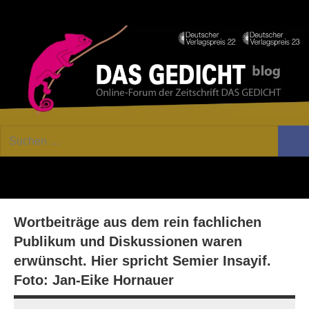
Zum
Facebook
Twitter
Youtube
Fee
Inhalt
springen
DAS
Online-
Suchen
Forum
Such
GEDICHT
nach:
von
DAS
blog
GEDICHT.
Zeitschrift
Wortbeiträge aus dem rein fachlichen
für
Lyrik,
Publikum und Diskussionen waren
Essay
erwünscht. Hier spricht Semier Insayif.
und
Foto: Jan-Eike Hornauer
Kritik