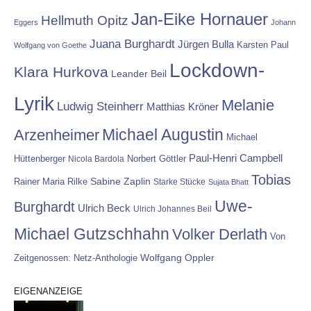
Jan-Eike Hornauer
Hellmuth Opitz
Eggers
Johann
Juana Burghardt
Jürgen Bulla
Karsten Paul
Wolfgang von Goethe
Lockdown-
Klara Hurkova
Leander Beil
Lyrik
Melanie
Ludwig Steinherr
Matthias Kröner
Michael Augustin
Arzenheimer
Michael
Paul-Henri Campbell
Hüttenberger
Nicola Bardola
Norbert Göttler
Tobias
Rainer Maria Rilke
Sabine Zaplin
Starke Stücke
Sujata Bhatt
Uwe-
Burghardt
Ulrich Beck
Ulrich Johannes Beil
Michael Gutzschhahn
Volker Derlath
Von
Wolfgang Oppler
Zeitgenossen: Netz-Anthologie
EIGENANZEIGE