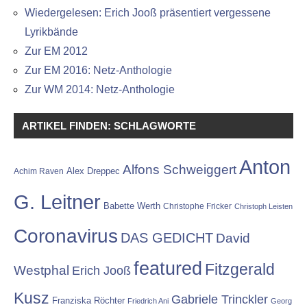
Wiedergelesen: Erich Jooß präsentiert vergessene
Lyrikbände
Zur EM 2012
Zur EM 2016: Netz-Anthologie
Zur WM 2014: Netz-Anthologie
ARTIKEL FINDEN: SCHLAGWORTE
Anton
Alfons Schweiggert
Alex Dreppec
Achim Raven
G. Leitner
Babette Werth
Christophe Fricker
Christoph Leisten
Coronavirus
DAS GEDICHT
David
featured
Fitzgerald
Westphal
Erich Jooß
Kusz
Gabriele Trinckler
Franziska Röchter
Friedrich Ani
Georg