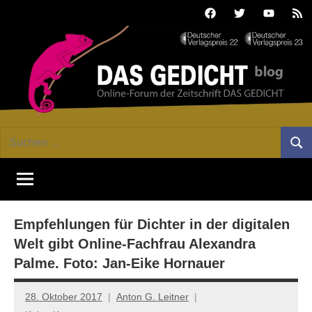
Zum
Facebook
Twitter
Youtube
Fee
Inhalt
springen
DAS
Online-
Suchen
Forum
Such
GEDICHT
nach:
von
DAS
blog
GEDICHT.
Zeitschrift
Empfehlungen für Dichter in der digitalen
für
Lyrik,
Welt gibt Online-Fachfrau Alexandra
Essay
Palme. Foto: Jan-Eike Hornauer
und
Kritik
28. Oktober 2017
Anton G. Leitner