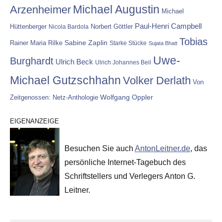
Michael Augustin
Arzenheimer
Michael
Paul-Henri Campbell
Hüttenberger
Nicola Bardola
Norbert Göttler
Tobias
Rainer Maria Rilke
Sabine Zaplin
Starke Stücke
Sujata Bhatt
Uwe-
Burghardt
Ulrich Beck
Ulrich Johannes Beil
Michael Gutzschhahn
Volker Derlath
Von
Wolfgang Oppler
Zeitgenossen: Netz-Anthologie
EIGENANZEIGE
Besuchen Sie auch
AntonLeitner.de
, das
persönliche Internet-Tagebuch des
Schriftstellers und Verlegers Anton G.
Leitner.