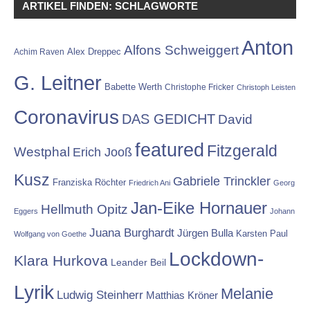
ARTIKEL FINDEN: SCHLAGWORTE
Anton
Alfons Schweiggert
Alex Dreppec
Achim Raven
G. Leitner
Babette Werth
Christophe Fricker
Christoph Leisten
Coronavirus
DAS GEDICHT
David
featured
Fitzgerald
Westphal
Erich Jooß
Kusz
Gabriele Trinckler
Franziska Röchter
Friedrich Ani
Georg
Jan-Eike Hornauer
Hellmuth Opitz
Eggers
Johann
Juana Burghardt
Jürgen Bulla
Karsten Paul
Wolfgang von Goethe
Lockdown-
Klara Hurkova
Leander Beil
Lyrik
Melanie
Ludwig Steinherr
Matthias Kröner