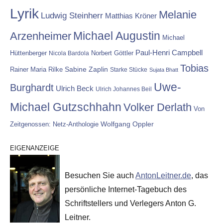
Lyrik
Melanie
Ludwig Steinherr
Matthias Kröner
Michael Augustin
Arzenheimer
Michael
Paul-Henri Campbell
Hüttenberger
Nicola Bardola
Norbert Göttler
Tobias
Rainer Maria Rilke
Sabine Zaplin
Starke Stücke
Sujata Bhatt
Uwe-
Burghardt
Ulrich Beck
Ulrich Johannes Beil
Michael Gutzschhahn
Volker Derlath
Von
Wolfgang Oppler
Zeitgenossen: Netz-Anthologie
EIGENANZEIGE
Besuchen Sie auch
AntonLeitner.de
, das
persönliche Internet-Tagebuch des
Schriftstellers und Verlegers Anton G.
Leitner.