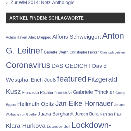
Zur WM 2014: Netz-Anthologie
ARTIKEL FINDEN: SCHLAGWORTE
Anton
Alfons Schweiggert
Alex Dreppec
Achim Raven
G. Leitner
Babette Werth
Christophe Fricker
Christoph Leisten
Coronavirus
DAS GEDICHT
David
featured
Fitzgerald
Westphal
Erich Jooß
Kusz
Gabriele Trinckler
Franziska Röchter
Friedrich Ani
Georg
Jan-Eike Hornauer
Hellmuth Opitz
Eggers
Johann
Juana Burghardt
Jürgen Bulla
Karsten Paul
Wolfgang von Goethe
Lockdown-
Klara Hurkova
Leander Beil