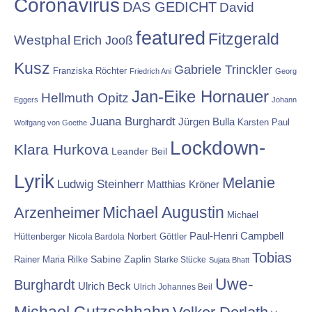
Coronavirus
DAS GEDICHT
David
featured
Fitzgerald
Westphal
Erich Jooß
Kusz
Gabriele Trinckler
Franziska Röchter
Friedrich Ani
Georg
Jan-Eike Hornauer
Hellmuth Opitz
Eggers
Johann
Juana Burghardt
Jürgen Bulla
Karsten Paul
Wolfgang von Goethe
Lockdown-
Klara Hurkova
Leander Beil
Lyrik
Melanie
Ludwig Steinherr
Matthias Kröner
Michael Augustin
Arzenheimer
Michael
Paul-Henri Campbell
Hüttenberger
Nicola Bardola
Norbert Göttler
Tobias
Rainer Maria Rilke
Sabine Zaplin
Starke Stücke
Sujata Bhatt
Uwe-
Burghardt
Ulrich Beck
Ulrich Johannes Beil
Michael Gutzschhahn