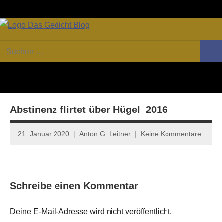
Zum
Facebook
Twitter
Youtube
Fee
Inhalt
springen
DAS
Online-
Suchen
Forum
Such
GEDICHT
nach:
von
DAS
blog
GEDICHT.
Zeitschrift
Abstinenz flirtet über Hügel_2016
für
Lyrik,
Essay
21. Januar 2020
Anton G. Leitner
Keine Kommentare
und
Kritik
Schreibe einen Kommentar
Deine E-Mail-Adresse wird nicht veröffentlicht.