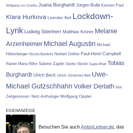
Juana Burghardt
Jürgen Bulla
Karsten Paul
Wolfgang von Goethe
Lockdown-
Klara Hurkova
Leander Beil
Lyrik
Melanie
Ludwig Steinherr
Matthias Kröner
Michael Augustin
Arzenheimer
Michael
Paul-Henri Campbell
Hüttenberger
Nicola Bardola
Norbert Göttler
Tobias
Rainer Maria Rilke
Sabine Zaplin
Starke Stücke
Sujata Bhatt
Uwe-
Burghardt
Ulrich Beck
Ulrich Johannes Beil
Michael Gutzschhahn
Volker Derlath
Von
Wolfgang Oppler
Zeitgenossen: Netz-Anthologie
EIGENANZEIGE
Besuchen Sie auch
AntonLeitner.de
, das