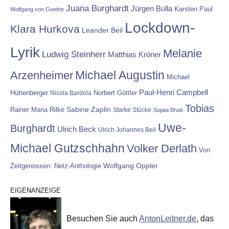
Juana Burghardt
Jürgen Bulla
Karsten Paul
Wolfgang von Goethe
Lockdown-
Klara Hurkova
Leander Beil
Lyrik
Melanie
Ludwig Steinherr
Matthias Kröner
Michael Augustin
Arzenheimer
Michael
Paul-Henri Campbell
Hüttenberger
Nicola Bardola
Norbert Göttler
Tobias
Rainer Maria Rilke
Sabine Zaplin
Starke Stücke
Sujata Bhatt
Uwe-
Burghardt
Ulrich Beck
Ulrich Johannes Beil
Michael Gutzschhahn
Volker Derlath
Von
Wolfgang Oppler
Zeitgenossen: Netz-Anthologie
EIGENANZEIGE
Besuchen Sie auch
AntonLeitner.de
, das