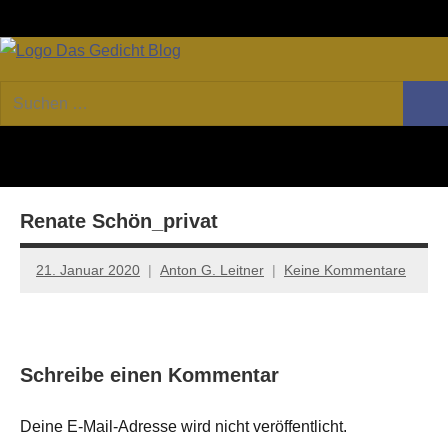
Zum
Facebook
Twitter
Youtube
Fee
Inhalt
springen
DAS
Online-
Suchen
Forum
Such
GEDICHT
nach:
von
DAS
blog
GEDICHT.
Zeitschrift
Renate Schön_privat
für
Lyrik,
Essay
21. Januar 2020
Anton G. Leitner
Keine Kommentare
und
Kritik
Schreibe einen Kommentar
Deine E-Mail-Adresse wird nicht veröffentlicht.