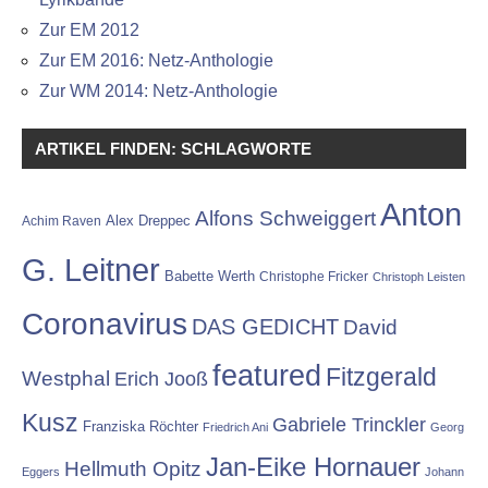
Zur EM 2012
Zur EM 2016: Netz-Anthologie
Zur WM 2014: Netz-Anthologie
ARTIKEL FINDEN: SCHLAGWORTE
Anton
Alfons Schweiggert
Alex Dreppec
Achim Raven
G. Leitner
Babette Werth
Christophe Fricker
Christoph Leisten
Coronavirus
DAS GEDICHT
David
featured
Fitzgerald
Westphal
Erich Jooß
Kusz
Gabriele Trinckler
Franziska Röchter
Friedrich Ani
Georg
Jan-Eike Hornauer
Hellmuth Opitz
Eggers
Johann